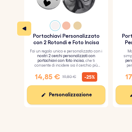
Dimensioni quadrate:
25 mm x 25 mm
Dimensioni dell'anello:
25 mm x 25 mm
Materiale:
acciaio inossidabile lucidato
Portachiavi Personalizzato
Port
Colore:
argento, oro, oro rosa
con 2 Rotondi e Foto Incisa
Pe
Fai un regalo unico e personalizzato con i
Mo
nostri 2 cerchi personalizzati con
simp
portachiavi con foto incisa
, che ti
per
consente di incidere sia il cerchio più
per
grande con un'immagine personalizzata
ricoper
sia il cerchio più piccolo con del testo.
14,85 €
17
-25%
19,80 €
Personalizzazione