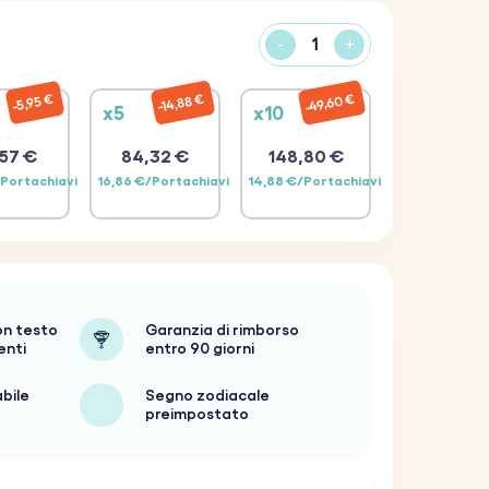
-
+
49,60 €
14,88 €
5,95 €
x5
x10
57 €
84,32 €
148,80 €
/Portachiavi
16,86 €/Portachiavi
14,88 €/Portachiavi
on testo
Garanzia di rimborso
enti
entro 90 giorni
abile
Segno zodiacale
preimpostato