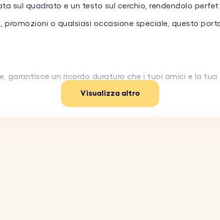
ta sul quadrato e un testo sul cerchio, rendendolo perfet
, promozioni o qualsiasi occasione speciale, questo porta
le, garantisce un ricordo duraturo che i tuoi amici e la tu
Visualizza altro
rsonalizza il quadrato con la tua foto preferita. Dovrai s
un nome, un breve messaggio o una data speciale sul cerchi
er creare un pezzo davvero unico.
istente acciaio inossidabile, questo portachiavi con foto è