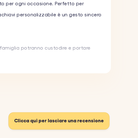
to per ogni occasione. Perfetto per
chiavi personalizzabile è un gesto sincero
a famiglia potranno custodire e portare
cegliere semplicemente l'immagine e noi la
o. Scegli tra una varietà di caratteri e
Clicca qui per lasciare una recensione
 progettato per durare e resistere all'uso