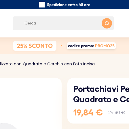
Spedizione entro 48 ore
Realizzati a mano con cura
Recensioni dei clienti:
0/5
Spedizione gratuita da 39 €
25% SCONTO
codice promo:
PROMO25
lizzato con Quadrato e Cerchio con Foto Incisa
Portachiavi P
Quadrato e Ce
19,84 €
24,80 €