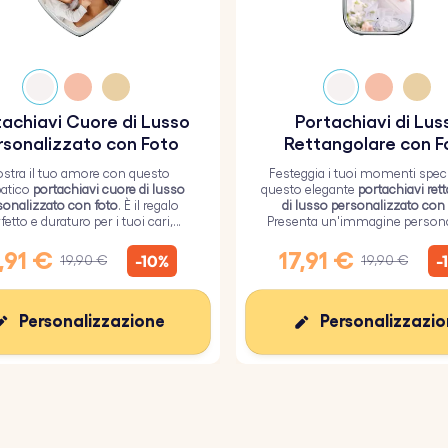
achiavi Cuore di Lusso
Portachiavi di Lus
rsonalizzato con Foto
Rettangolare con F
stra il tuo amore con questo
Festeggia i tuoi momenti speci
atico
portachiavi cuore di lusso
questo elegante
portachiavi ret
sonalizzato con foto
. È il regalo
di lusso personalizzato con
fetto e duraturo per i tuoi cari,
Presenta un'immagine persona
to da un resistente strato di vetro
sulla parte anteriore, garante
epossidico.
finitura lucida di alta qualità 
,91 €
17,91 €
-10%
-
19,90 €
19,90 €
maggiore durata.
Personalizzazione
Personalizzazi