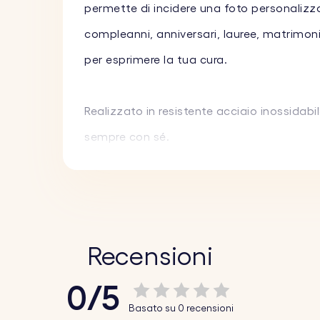
permette di incidere una foto personalizza
compleanni, anniversari, lauree, matrimoni
per esprimere la tua cura.
Realizzato in resistente acciaio inossidabi
sempre con sé.
Caratteristiche principali:
♥ Incisione personalizzata su quadrato:
pe
incideremo abilmente.
Recensioni
♥ Testo personalizzato sul cerchio:
incidi 
0/5
aggiungi uno dei nostri divertenti emoji p
Basato su 0 recensioni
♥ Materiali di alta qualità:
realizzato in res