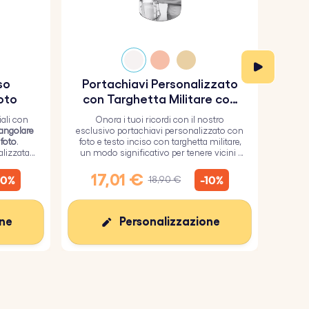
so
Portachiavi Personalizzato
Por
oto
con Targhetta Militare con
Foto e Testo Inciso
ali con
Onora i tuoi ricordi con il nostro
O
tangolare
esclusivo portachiavi personalizzato con
por
 foto
.
foto e testo inciso con targhetta militare,
milit
lizzata
un modo significativo per tenere vicini i
inos
ndo una
tuoi cari.
per una
s
17,01 €
1
10%
-10%
18,90 €
one
Personalizzazione