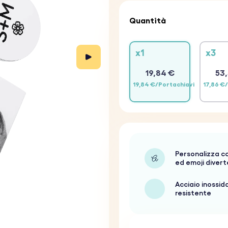
Quantità
x1
x3
19,84 €
53,
19,84 €/Portachiavi
17,86 €
Personalizza c
ed emoji divert
Acciaio inossid
resistente