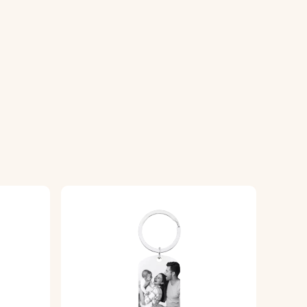
erfetto per aggiungere un tocco personale
vertenti.
tendo una finitura di alta qualità.