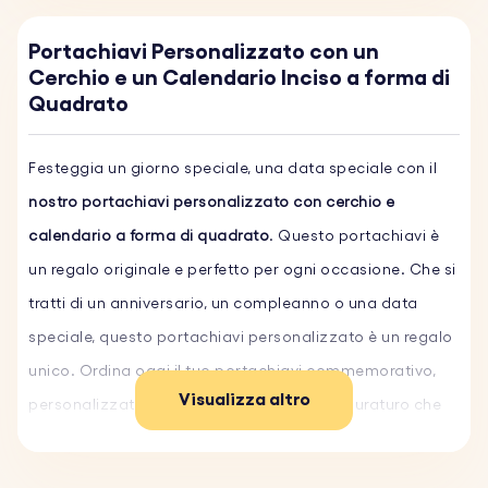
Portachiavi Personalizzato con un
Cerchio e un Calendario Inciso a forma di
Quadrato
Festeggia un giorno speciale, una data speciale con il
nostro portachiavi personalizzato con cerchio e
calendario a forma di quadrato
. Questo portachiavi è
un regalo originale e perfetto per ogni occasione. Che si
tratti di un anniversario, un compleanno o una data
speciale, questo portachiavi personalizzato è un regalo
unico. Ordina oggi il tuo portachiavi commemorativo,
Visualizza altro
personalizzato inciso e regala un ricordo duraturo che
celebra una data speciale.