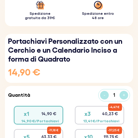
Spedizione
Spedizione entro
gratuita da 39€
48 ore
Portachiavi Personalizzato con un
Cerchio e un Calendario Inciso a
forma di Quadrato
14,90 €
Quantità
-
+
4,47 €
x1
x3
14,90 €
40,23 €
14,90 €/Portachiavi
13,41 €/Portachiavi
11,18 €
37,25 €
x5
x10
63,33 €
111,75 €