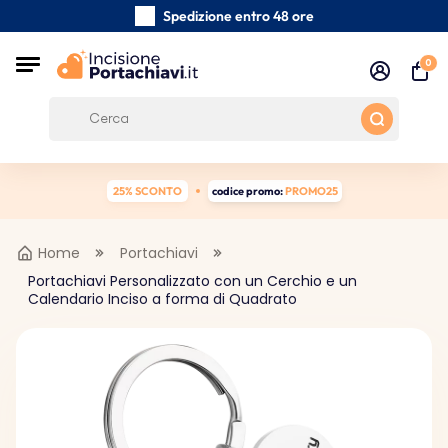
Spedizione entro 48 ore
Realizzati a mano con cura
0
Recensioni dei clienti:
0/5
Spedizione gratuita da 39 €
25% SCONTO
codice promo:
PROMO25
Home
Portachiavi
Portachiavi Personalizzato con un Cerchio e un
Calendario Inciso a forma di Quadrato