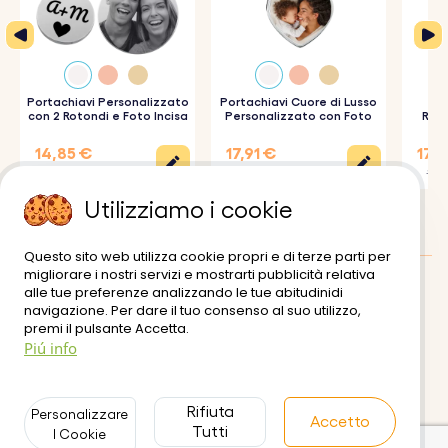
Come funziona:
1. Seleziona la tua data speciale:
scegli la data
importante che desideri evidenziare con il nostro
portachiavi calendario personalizzato.
Portachiavi Personalizzato
Portachiavi Cuore di Lusso
Po
con 2 Rotondi e Foto Incisa
Personalizzato con Foto
Rett
2. Inserisci il tuo testo:
aggiungi un breve messaggio
14,85 €
17,91 €
17,9
personalizzato, un nome o una data speciale da
19,80 €
19,90 €
19,90
incidere.
Utilizziamo i cookie
3. Assembla e regala:
il portachiavi con data speciale
incisa è pronto per essere regalato, rendilo un regalo
Questo sito web utilizza cookie propri e di terze parti per
migliorare i nostri servizi e mostrarti pubblicità relativa
unico.
alle tue preferenze analizzando le tue abitudinidi
Recensioni dei clienti
:
0/5
navigazione. Per dare il tuo consenso al suo utilizzo,
premi il pulsante Accetta.
Consegna
Termini di utilizzo
Specifiche:
Piú info
Pagamento sicuro
Politiche di resi e rimborsi
Dimensioni quadrate:
25 mm x 25 mm
Informativa sulla Privacy
Contattaci
Dimensioni del cerchio piccolo:
18 mm x 18 mm
Rifiuta
Personalizzare
Accetto
Tutti
I Cookie
Dimensioni dell'anello:
25 mm x 25 mm