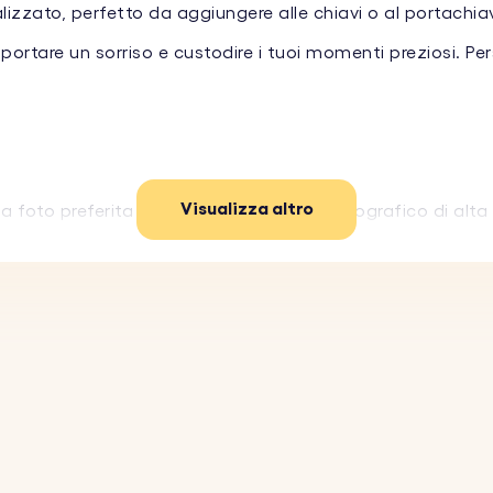
izzato, perfetto da aggiungere alle chiavi o al portachiav
ortare un sorriso e custodire i tuoi momenti preziosi. Pers
Visualizza altro
a foto preferita e creeremo un inserto fotografico di alta 
asparente, resistente ai graffi e durevole, questo portachia
inario.
nniversari o qualsiasi occasione speciale, questo portach
abbina a qualsiasi set di chiavi o portachiavi con il suo lo