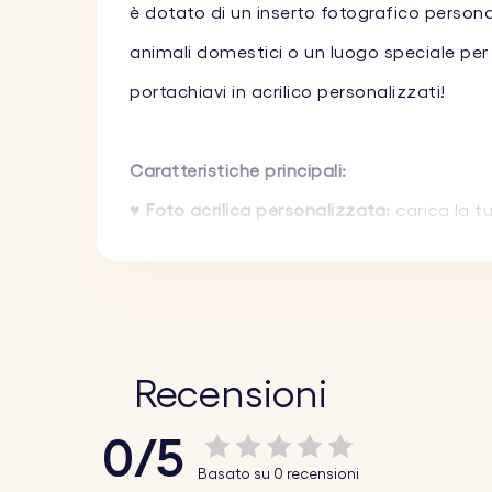
è dotato di un inserto fotografico personal
animali domestici o un luogo speciale per p
portachiavi in acrilico personalizzati!
Caratteristiche principali:
♥ Foto acrilica personalizzata:
carica la tu
ricordi.
♥ Design durevole:
realizzato in acrilico tr
per durare e mantenere il suo aspetto orig
♥ Regalo perfetto:
ideale per compleanni, a
Recensioni
unico e personale. Il design è leggero e si 
0/5
Basato su 0 recensioni
Come funziona: