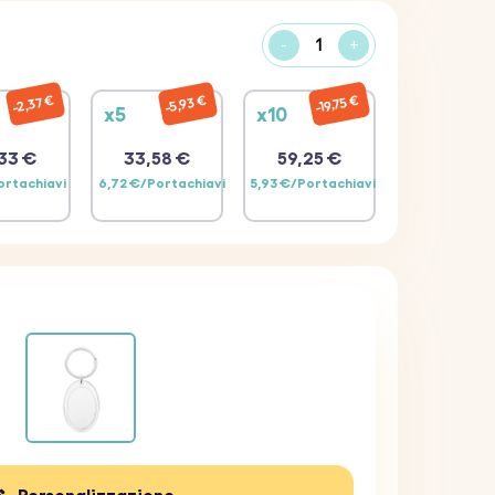
-
+
19,75 €
2,37 €
5,93 €
x5
x10
33 €
33,58 €
59,25 €
ortachiavi
6,72 €/Portachiavi
5,93 €/Portachiavi