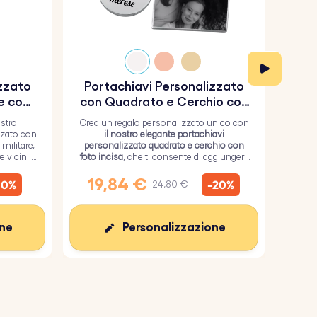
izzato
Portachiavi Personalizzato
Por
e con
con Quadrato e Cerchio con
so
Foto Incisa
ostro
Crea un regalo personalizzato unico con
O
zzato con
il nostro elegante portachiavi
por
militare,
personalizzato quadrato e cerchio con
milit
 vicini i
foto incisa
, che ti consente di aggiungere
inos
un'immagine personalizzata sul
quadrato e un testo sul cerchio.
s
19,84 €
1
10%
-20%
24,80 €
one
Personalizzazione