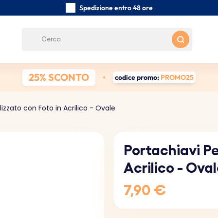
Spedizione entro 48 ore
Realizzati a mano con cura
Recensioni dei clienti:
5/5
Spedizione gratuita da 39 €
25% SCONTO
codice promo:
PROMO25
izzato con Foto in Acrilico - Ovale
Portachiavi Pe
Acrilico - Ova
7,90 €