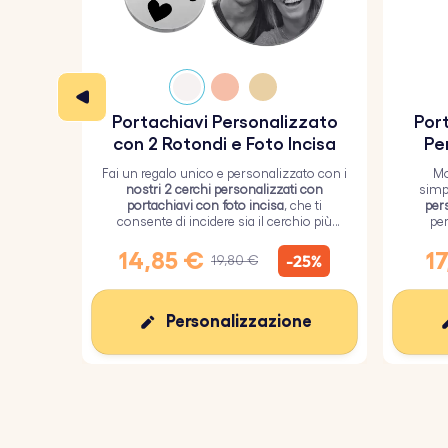
Portachiavi Personalizzato
Port
con 2 Rotondi e Foto Incisa
Pe
Fai un regalo unico e personalizzato con i
Mo
nostri 2 cerchi personalizzati con
simp
portachiavi con foto incisa
, che ti
per
consente di incidere sia il cerchio più
per
grande con un'immagine personalizzata
ricoper
sia il cerchio più piccolo con del testo.
14,85 €
17
-25%
19,80 €
Personalizzazione