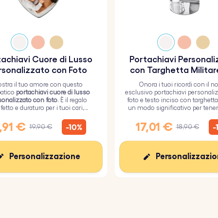
achiavi Cuore di Lusso
Portachiavi Personal
rsonalizzato con Foto
con Targhetta Militar
Foto e Testo Inci
stra il tuo amore con questo
Onora i tuoi ricordi con il n
atico
portachiavi cuore di lusso
esclusivo portachiavi personali
sonalizzato con foto
. È il regalo
foto e testo inciso con targhetta 
fetto e duraturo per i tuoi cari,
un modo significativo per tenere
to da un resistente strato di vetro
tuoi cari.
epossidico.
,91 €
17,01 €
-10%
-
19,90 €
18,90 €
Personalizzazione
Personalizzazi