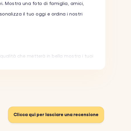
i. Mostra una foto di famiglia, amici,
onalizza il tuo oggi e ordina i nostri
qualità che metterà in bella mostra i tuoi
vi personalizzato in acrilico è costruito
iavi personalizzato in acrilico è un regalo
ok elegante.
Clicca qui per lasciare una recensione