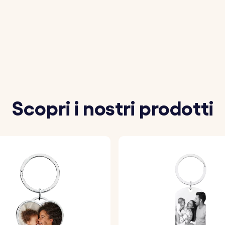
 foto preferita per creare un portachiavi personalizzato.
meticolosamente un inserto fotografico in acrilico traspar
crilica finita viene posizionata saldamente sul portachiavi
Scopri i nostri prodotti