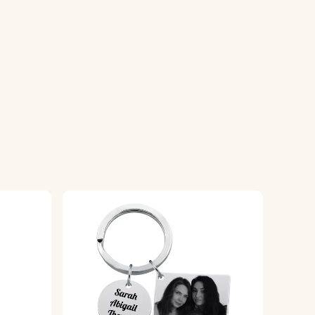
ente di alta qualità per garantire che la
, pronta per essere utilizzata o regalata.