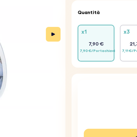
Quantità
x1
x3
7,90 €
21,
7,90 €/Portachiavi
7,11 €/P