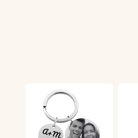
1. Carica la tua foto:
scegli e carica la tua
2. Realizzazione di precisione:
realizziamo 
tua immagine appaia al meglio.
3. Assembla e divertiti:
la foto preferita, a
Specifiche:
Dimensioni:
50 mm x 34 mm
Dimensioni dell'anello:
25 mm x 25 mm
Materiale:
portachiavi in ​​acrilico