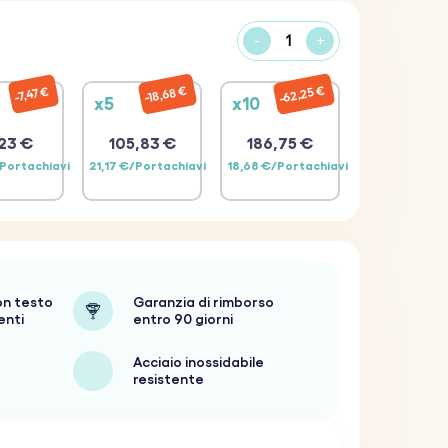
-
+
62,25 €
18,68 €
7,47 €
x5
x10
23 €
105,83 €
186,75 €
/Portachiavi
21,17 €/Portachiavi
18,68 €/Portachiavi
on testo
Garanzia di rimborso
enti
entro 90 giorni
Acciaio inossidabile
resistente