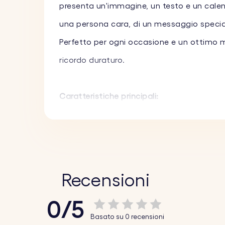
presenta un'immagine, un testo e un calenda
una persona cara, di un messaggio speciale
Perfetto per ogni occasione e un ottimo mo
ricordo duraturo.
Caratteristiche principali:
♥ Immagine e testo incisi personalizzati:
p
creando un portachiavi inciso personalizz
♥ Calendario personalizzato:
evidenzia una
o qualsiasi altro giorno speciale.
Recensioni
♥ Design durevole:
realizzato con materiali 
0/5
tuo regalo personalizzato duri nel tempo.
Basato su 0 recensioni