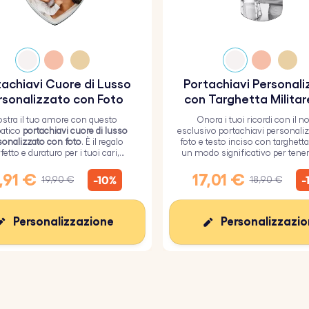
achiavi Cuore di Lusso
Portachiavi Personal
rsonalizzato con Foto
con Targhetta Militar
Foto e Testo Inci
stra il tuo amore con questo
Onora i tuoi ricordi con il n
atico
portachiavi cuore di lusso
esclusivo portachiavi personali
sonalizzato con foto
. È il regalo
foto e testo inciso con targhetta 
fetto e duraturo per i tuoi cari,
un modo significativo per tenere
to da un resistente strato di vetro
tuoi cari.
epossidico.
,91 €
17,01 €
-10%
-
19,90 €
18,90 €
Personalizzazione
Personalizzazi