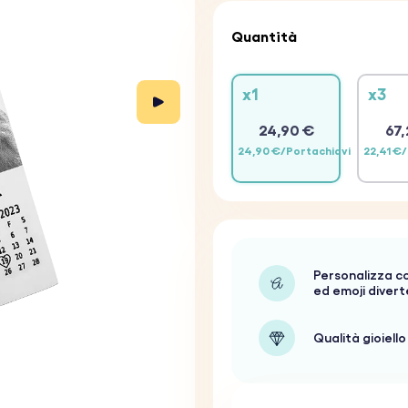
Quantità
x1
x3
24,90 €
67,
24,90 €/Portachiavi
22,41 €
Personalizza c
ed emoji divert
Qualità gioiello