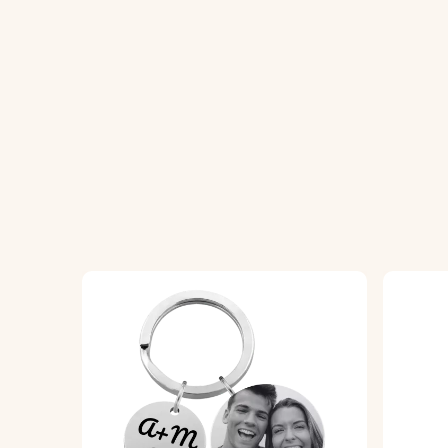
Come funziona:
1. Carica la tua foto:
scegli e carica la tu
2. Inserisci il tuo testo:
aggiungi un breve 
portachiavi calendario personalizzato.
3. Seleziona la tua data:
scegli la data spe
4. Assembla e divertiti:
il portachiavi finit
Specifiche:
Dimensioni del rettangolo:
45 mm x 25 m
Dimensioni anello cuore:
31 mm x 31 mm
Materiale:
acciaio inossidabile lucidato
Colore:
argento, oro rosa, oro