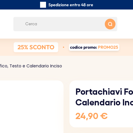
Spedizione entro 48 ore
Realizzati a mano con cura
Recensioni dei clienti:
0/5
Spedizione gratuita da 39 €
25% SCONTO
codice promo:
PROMO25
fico, Testo e Calendario Inciso
Portachiavi Fo
Calendario In
24,90 €