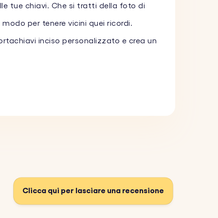
 tue chiavi. Che si tratti della foto di
odo per tenere vicini quei ricordi.
rtachiavi inciso personalizzato e crea un
un breve messaggio o nome significativo,
ario, perfetta per anniversari, compleanni
tere all'uso quotidiano, garantendo che il
Clicca qui per lasciare una recensione