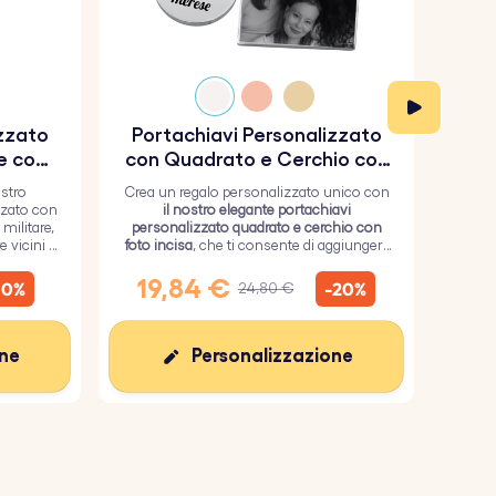
izzato
Portachiavi Personalizzato
Por
e con
con Quadrato e Cerchio con
so
Foto Incisa
ostro
Crea un regalo personalizzato unico con
O
zzato con
il nostro elegante portachiavi
por
militare,
personalizzato quadrato e cerchio con
milit
 vicini i
foto incisa
, che ti consente di aggiungere
inos
un'immagine personalizzata sul
quadrato e un testo sul cerchio.
s
19,84 €
1
10%
-20%
24,80 €
one
Personalizzazione