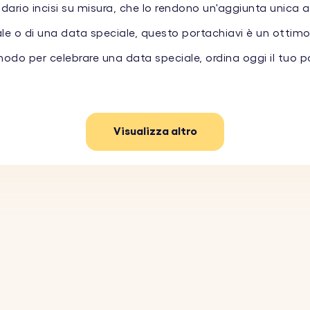
rio incisi su misura, che lo rendono un'aggiunta unica alle
 o di una data speciale, questo portachiavi è un ottimo m
do per celebrare una data speciale, ordina oggi il tuo po
Visualizza altro
ersonalizza il tuo portachiavi con un'immagine incisa e 
ato, da portare sempre con te.
 data speciale con la nostra precisa incisione del calend
di alta qualità, il nostro portachiavi è costruito per resis