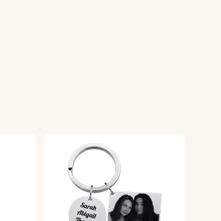
rsonalizzato.
alla tua immagine, creando un
.
n regalo originale.