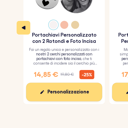
Portachiavi Personalizzato
Port
con 2 Rotondi e Foto Incisa
Pe
Fai un regalo unico e personalizzato con i
Mo
nostri 2 cerchi personalizzati con
simp
portachiavi con foto incisa
, che ti
per
consente di incidere sia il cerchio più
per
grande con un'immagine personalizzata
ricoper
sia il cerchio più piccolo con del testo.
14,85 €
17
-25%
19,80 €
Personalizzazione