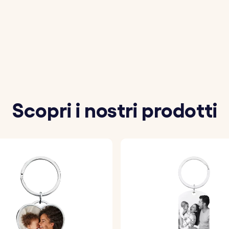
a immagine preferita per creare un portachiavi con foto pe
messaggio o un nome personalizzato da incidere insieme 
ciale che vuoi ricordare e noi la incideremo sul calendario
Scopri i nostri prodotti
o è assemblato e pronto per essere utilizzato o regalato. U
m