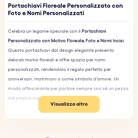
Portachiavi Floreale Personalizzato con
Foto e Nomi Personalizzati
Celebra un legame speciale con il
Portachiavi
Personalizzato con Motivo Floreale, Foto e Nomi Incisi
.
Questo portachiavi dal design elegante presenta
delicati motivi floreali e offre spazio per nomi
personalizzati, rendendolo il regalo perfetto per
anniversari, matrimoni o come simbolo d’amore. Un
modo affascinante per portare sempre con sé un pezzo
del proprio cuore.
Visualizza altro
Caratteristiche principali:
♥ Nomi Personalizzati:
Personalizza il portachiavi con
nomi incisi, incorniciati da un raffinato design floreale.