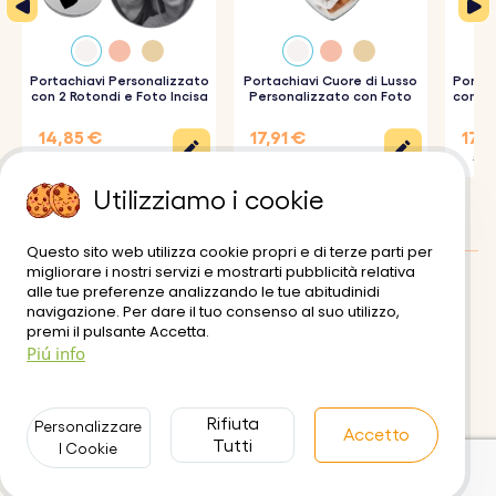
Come funziona:
1. Inserisci i Nomi:
Fornisci i nomi da incidere all’interno
del motivo floreale. Perfetto per coppie, familiari o
Portachiavi Personalizzato
Portachiavi Cuore di Lusso
Portac
con 2 Rotondi e Foto Incisa
Personalizzato con Foto
con Ta
Fo
persone speciali.
14,85 €
17,91 €
17,0
2. Carica la tua foto:
scegli e carica la foto preferita con
19,80 €
19,90 €
18,9
cui desideri personalizzare il portachiavi.
Utilizziamo i cookie
3. Scegli il tuo carattere:
seleziona il tuo carattere
Questo sito web utilizza cookie propri e di terze parti per
preferito per personalizzare il tuo portachiavi.
migliorare i nostri servizi e mostrarti pubblicità relativa
4. Finitura in vetro epossidico:
Copriremo abilmente la
alle tue preferenze analizzando le tue abitudinidi
Recensioni dei clienti
:
0/5
navigazione. Per dare il tuo consenso al suo utilizzo,
tua foto con uno strato di vetro epossidico, garantendo
premi il pulsante Accetta.
Consegna
Termini di utilizzo
Piú info
una finitura lucida di alta qualità per una maggiore
Pagamento sicuro
Politiche di resi e rimborsi
durata.
Informativa sulla Privacy
Contattaci
Rifiuta
Personalizzare
Accetto
Tutti
I Cookie
Specifiche:
Dimensioni del cerchio:
36,5 mm x 36,5 mm