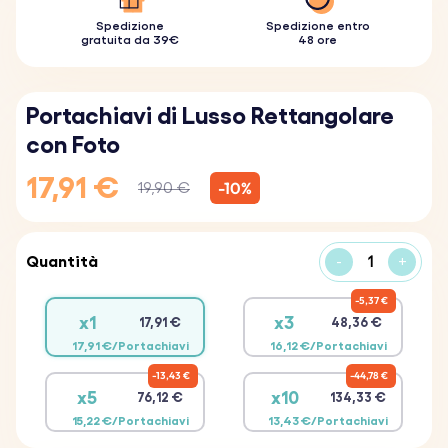
Spedizione
Spedizione entro
gratuita da 39€
48 ore
Portachiavi di Lusso Rettangolare
con Foto
17,91 €
-10%
19,90 €
Quantità
-
+
5,37 €
x1
x3
17,91 €
48,36 €
17,91 €/Portachiavi
16,12 €/Portachiavi
13,43 €
44,78 €
x5
x10
76,12 €
134,33 €
15,22 €/Portachiavi
13,43 €/Portachiavi