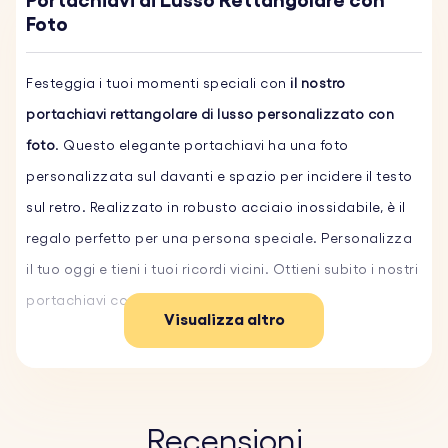
Portachiavi di Lusso Rettangolare con
Foto
Festeggia i tuoi momenti speciali con
il nostro
portachiavi rettangolare di lusso personalizzato con
foto
. Questo elegante portachiavi ha una foto
personalizzata sul davanti e spazio per incidere il testo
sul retro. Realizzato in robusto acciaio inossidabile, è il
regalo perfetto per una persona speciale. Personalizza
il tuo oggi e tieni i tuoi ricordi vicini. Ottieni subito i nostri
portachiavi con foto!
Visualizza altro
Caratteristiche principali:
♥ Foto personalizzata con vetro epossidico:
carica la
tua foto preferita, che verrà poi stampata e ricoperta
Recensioni