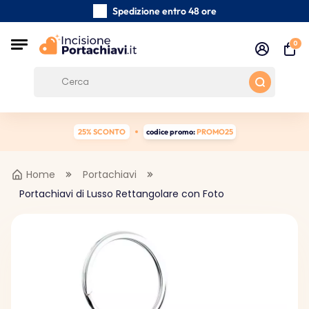
Spedizione entro 48 ore
Realizzati a mano con cura
0
Recensioni dei clienti:
0/5
Spedizione gratuita da 39 €
25% SCONTO
codice promo:
PROMO25
Home
Portachiavi
Portachiavi di Lusso Rettangolare con Foto