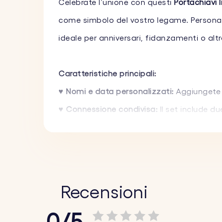
Celebrate l’unione con questi
Portachiavi I
come simbolo del vostro legame. Personali
ideale per anniversari, fidanzamenti o alt
Caratteristiche principali:
♥ Nomi e data personalizzati:
Aggiungete 
♥ Connessione condivisa:
Il set include d
siate.
♥ Materiali di alta qualità:
Realizzati con m
elegante.
♥ Regalo versatile:
Un dono sentimentale a
Recensioni
0/5
Come funziona: