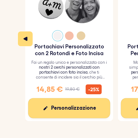
Portachiavi Personalizzato
Port
con 2 Rotondi e Foto Incisa
Pe
Fai un regalo unico e personalizzato con i
Mo
nostri 2 cerchi personalizzati con
simp
portachiavi con foto incisa
, che ti
per
consente di incidere sia il cerchio più
per
grande con un'immagine personalizzata
ricoper
sia il cerchio più piccolo con del testo.
14,85 €
17
-25%
19,80 €
Personalizzazione