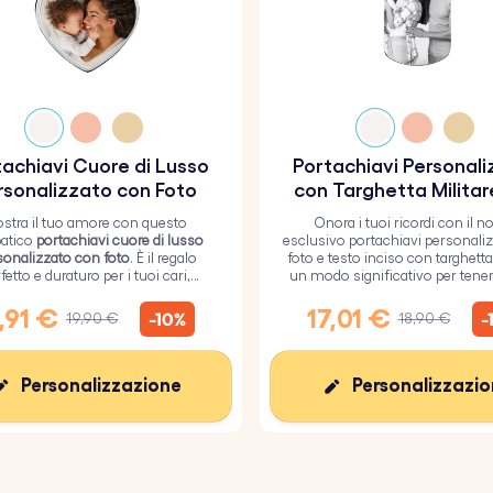
achiavi Cuore di Lusso
Portachiavi Personal
rsonalizzato con Foto
con Targhetta Militar
Foto e Testo Inci
stra il tuo amore con questo
Onora i tuoi ricordi con il n
atico
portachiavi cuore di lusso
esclusivo portachiavi personali
sonalizzato con foto
. È il regalo
foto e testo inciso con targhetta 
fetto e duraturo per i tuoi cari,
un modo significativo per tenere
to da un resistente strato di vetro
tuoi cari.
epossidico.
,91 €
17,01 €
-10%
-
19,90 €
18,90 €
Personalizzazione
Personalizzazi