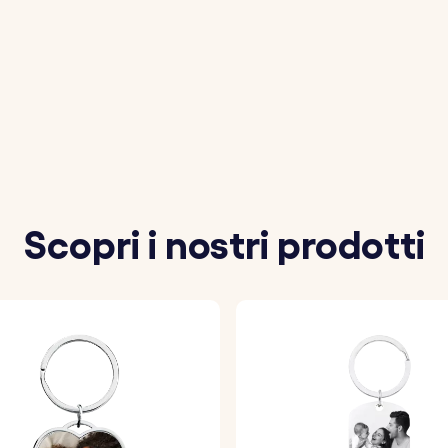
nomi e le date che desiderate incidere.
 preferito per personalizzare i portachiavi.
aestria i dettagli scelti su ogni portachiavi, garantendo
m
Scopri i nostri prodotti