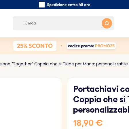
Spedizione entro 48 ore
Realizzati a mano con cura
Recensioni dei clienti:
0/5
Spedizione gratuita da 39 €
25% SCONTO
codice promo:
PROMO25
isione "Together" Coppia che si Tiene per Mano: personalizzabil
Portachiavi c
Coppia che si
personalizzab
18,90 €