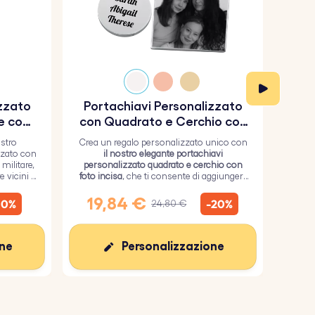
izzato
Portachiavi Personalizzato
Por
e con
con Quadrato e Cerchio con
so
Foto Incisa
ostro
Crea un regalo personalizzato unico con
O
zzato con
il nostro elegante portachiavi
por
militare,
personalizzato quadrato e cerchio con
milit
 vicini i
foto incisa
, che ti consente di aggiungere
inos
un'immagine personalizzata sul
quadrato e un testo sul cerchio.
s
19,84 €
1
10%
-20%
24,80 €
one
Personalizzazione