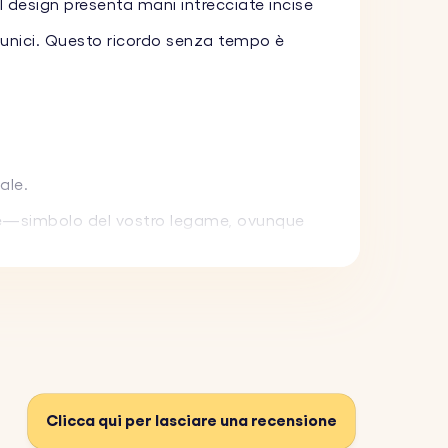
 Il design presenta mani intrecciate incise
i unici. Questo ricordo senza tempo è
ale.
are—simbolo del vostro legame, ovunque
er l'uso quotidiano, mantenendo un aspetto
Clicca qui per lasciare una recensione