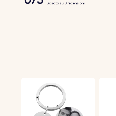
Basato su 0 recensioni
1. Inserite la personalizzazione:
Digitate i 
2. Scegliete il font:
Selezionate il carattere
3. Incisione di alta qualità:
Incideremo con m
Specifiche:
Dimensioni del rettangolo:
50 mm x 12 m
Dimensioni dell'anello:
25 mm x 25 mm
Materiale:
Acciaio inossidabile lucidato
Colore:
argento, oro rosa, oro