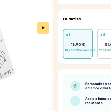
Quantità
x1
x3
18,90 €
51,
18,90 €/Portachiavi
17,01 €
Personalizza c
ed emoji divert
Acciaio inossid
resistente