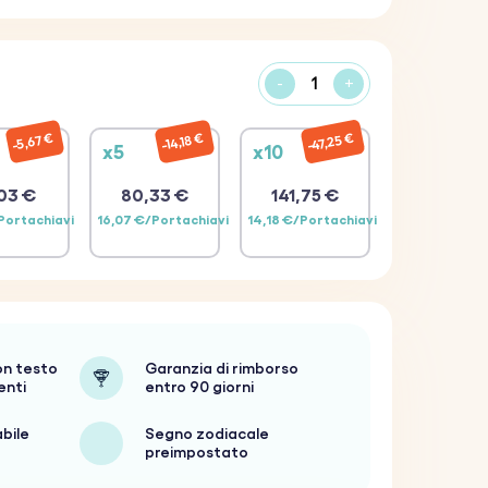
-
+
47,25 €
14,18 €
5,67 €
x5
x10
03 €
80,33 €
141,75 €
/Portachiavi
16,07 €/Portachiavi
14,18 €/Portachiavi
on testo
Garanzia di rimborso
enti
entro 90 giorni
abile
Segno zodiacale
preimpostato