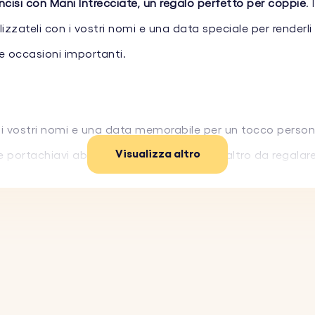
ncisi con Mani Intrecciate, un regalo perfetto per coppie
.
zzateli con i vostri nomi e una data speciale per renderl
re occasioni importanti.
i vostri nomi e una data memorabile per un tocco person
Visualizza altro
ue portachiavi abbinati—uno da tenere e l'altro da regal
ateriali resistenti, questi portachiavi sono progettati p
datto a qualsiasi coppia e occasione.