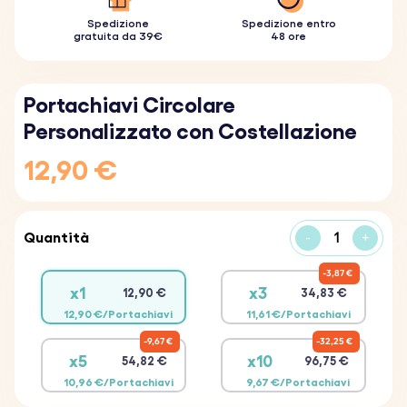
Spedizione
Spedizione entro
gratuita da 39€
48 ore
Portachiavi Circolare
Personalizzato con Costellazione
12,90 €
Quantità
-
+
3,87 €
x1
x3
12,90 €
34,83 €
12,90 €/Portachiavi
11,61 €/Portachiavi
9,67 €
32,25 €
x5
x10
54,82 €
96,75 €
10,96 €/Portachiavi
9,67 €/Portachiavi