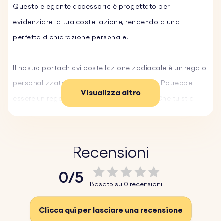
Questo elegante accessorio è progettato per
evidenziare la tua costellazione, rendendola una
perfetta dichiarazione personale.
Il nostro portachiavi costellazione zodiacale è un regalo
personalizzato ideale per ogni occasione. Potrebbe
Visualizza altro
essere un regalo di compleanno perfetto. Che tu stia
festeggiando un compleanno, un anniversario o
semplicemente desideri sorprendere qualcuno di
speciale, questo portachiavi personalizzato è un
Recensioni
accessorio unico che si fa notare. La combinazione
0/5
della costellazione stellata e dell'incisione scelta lo
Basato su 0 recensioni
rendono un regalo memorabile e sentito.
Clicca qui per lasciare una recensione