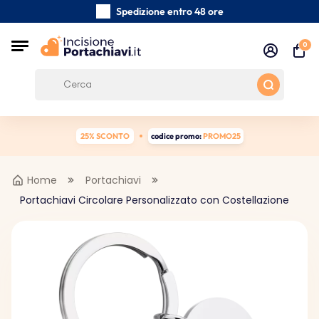
Spedizione entro 48 ore
Realizzati a mano con cura
0
Recensioni dei clienti:
5/5
Spedizione gratuita da 39 €
25% SCONTO
codice promo:
PROMO25
Home
Portachiavi
Portachiavi Circolare Personalizzato con Costellazione