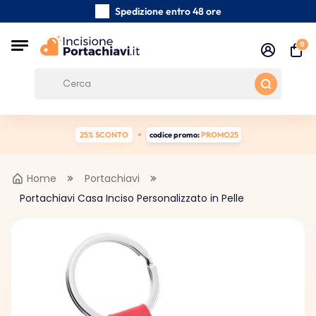
Spedizione entro 48 ore
Realizzati a mano con cura
0
Recensioni dei clienti:
0/5
Spedizione gratuita da 39 €
25% SCONTO
codice promo:
PROMO25
Home
Portachiavi
Portachiavi Casa Inciso Personalizzato in Pelle