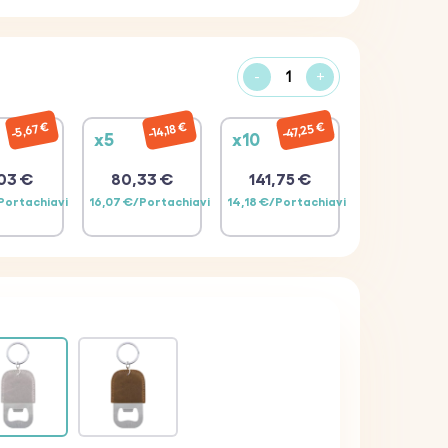
-
+
47,25 €
14,18 €
5,67 €
x5
x10
03 €
80,33 €
141,75 €
/Portachiavi
16,07 €/Portachiavi
14,18 €/Portachiavi