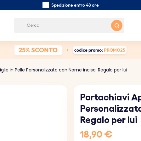
Spedizione entro 48 ore
Realizzati a mano con cura
Recensioni dei clienti:
5/5
Spedizione gratuita da 39 €
25% SCONTO
codice promo:
PROMO25
iglie in Pelle Personalizzato con Nome inciso, Regalo per lui
Portachiavi Apr
Personalizzat
Regalo per lui
18,90 €