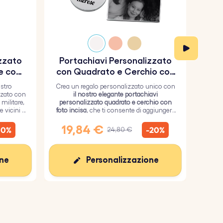
izzato
Portachiavi Personalizzato
Por
e con
con Quadrato e Cerchio con
so
Foto Incisa
ostro
Crea un regalo personalizzato unico con
O
zzato con
il nostro elegante portachiavi
por
militare,
personalizzato quadrato e cerchio con
milit
 vicini i
foto incisa
, che ti consente di aggiungere
inos
un'immagine personalizzata sul
quadrato e un testo sul cerchio.
s
19,84 €
1
10%
-20%
24,80 €
one
Personalizzazione