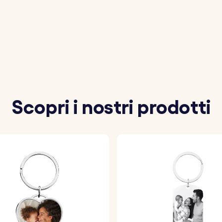
 nome, la data o il messaggio che vuoi incidere sulla strisc
 preferito e aggiungi emoji per personalizzare il portachiav
on cura i dettagli scelti, garantendo una finitura di alta q
Scopri i nostri prodotti