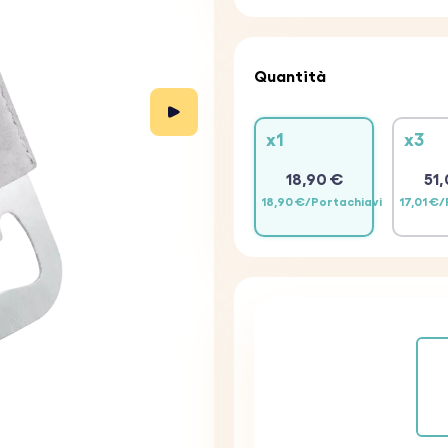
Quantità
x1
x3
18,90 €
51,
18,90 €/Portachiavi
17,01 €