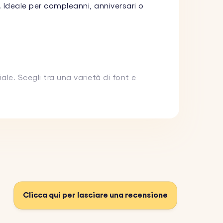
. Ideale per compleanni, anniversari o
e. Scegli tra una varietà di font e
tato per resistere all'uso quotidiano
e. Perfetto per personalizzare le tue
Clicca qui per lasciare una recensione