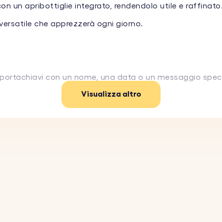
n un apribottiglie integrato, rendendolo utile e raffinato
ersatile che apprezzerà ogni giorno.
 portachiavi con un nome, una data o un messaggio special
Visualizza altro
apribottiglie integrato.
iaio inossidabile e vera pelle, questo portachiavi è proget
legante lo rende un accessorio pratico da portare ovunqu