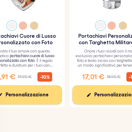
achiavi Cuore di Lusso
Portachiavi Personal
rsonalizzato con Foto
con Targhetta Militar
Foto e Testo Inci
stra il tuo amore con questo
Onora i tuoi ricordi con il n
atico
portachiavi cuore di lusso
esclusivo portachiavi personali
sonalizzato con foto
. È il regalo
foto e testo inciso con targhetta 
fetto e duraturo per i tuoi cari,
un modo significativo per tenere
to da un resistente strato di vetro
tuoi cari.
epossidico.
,91 €
17,01 €
-10%
-
19,90 €
18,90 €
Personalizzazione
Personalizzazi