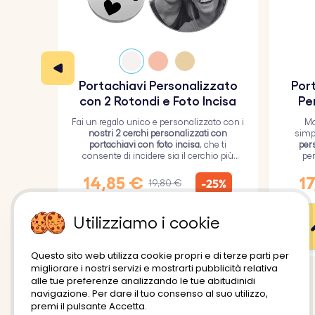
Portachiavi Personalizzato
Port
con 2 Rotondi e Foto Incisa
Pe
Fai un regalo unico e personalizzato con i
Mo
nostri 2 cerchi personalizzati con
simp
portachiavi con foto incisa
, che ti
per
consente di incidere sia il cerchio più
per
grande con un'immagine personalizzata
ricoper
sia il cerchio più piccolo con del testo.
14,85 €
17
-25%
19,80 €
Utilizziamo i cookie
Personalizzazione
Questo sito web utilizza cookie propri e di terze parti per
migliorare i nostri servizi e mostrarti pubblicità relativa
alle tue preferenze analizzando le tue abitudinidi
navigazione. Per dare il tuo consenso al suo utilizzo,
premi il pulsante Accetta.