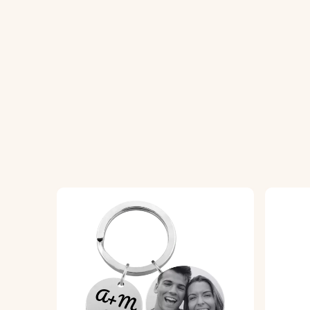
1. Inserisci la personalizzazione:
Aggiungi il
2. Scegli il font e le emoji:
Seleziona il font
3. Portachiavi personalizzato:
Incideremo c
Specifiche:
Dimensioni:
74 mm x 44 mm
Dimensioni dell'anello:
25 mm x 25 mm
Materiale:
vera pelle
Colore:
grigio, marrone