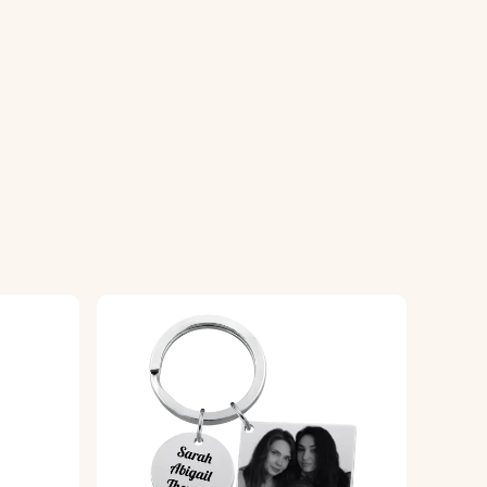
ia di pelle.
i.
ualità.