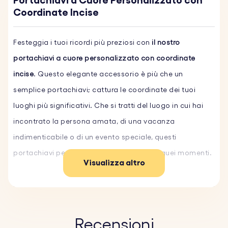
Portachiavi a Cuore Personalizzato con
Coordinate Incise
Festeggia i tuoi ricordi più preziosi con
il nostro
portachiavi a cuore personalizzato con coordinate
incise
. Questo elegante accessorio è più che un
semplice portachiavi; cattura le coordinate dei tuoi
luoghi più significativi. Che si tratti del luogo in cui hai
incontrato la persona amata, di una vacanza
indimenticabile o di un evento speciale, questi
portachiavi personalizzato mantiene vivi quei momenti.
Visualizza altro
Realizzato con precisione e cura, questo portachiavi con
coordinate personalizzate ti consente di incidere le
coordinate specifiche di un luogo che ha un significato
Recensioni