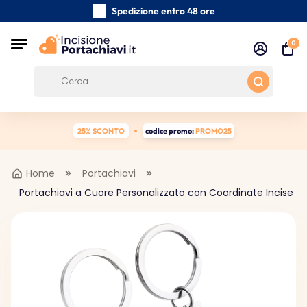
Spedizione entro 48 ore
Realizzati a mano con cura
0
Recensioni dei clienti:
0/5
Spedizione gratuita da 39 €
25% SCONTO
codice promo:
PROMO25
Home
Portachiavi
Portachiavi a Cuore Personalizzato con Coordinate Incise