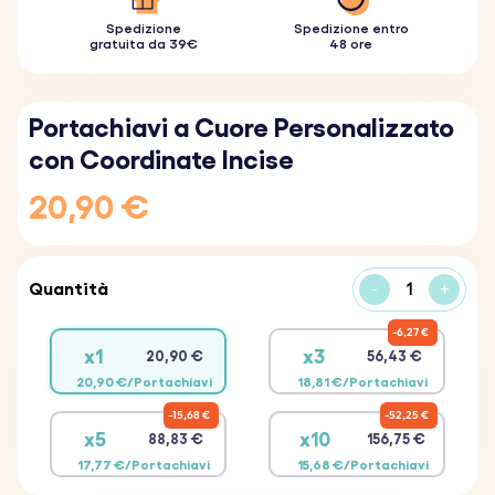
Spedizione
Spedizione entro
gratuita da 39€
48 ore
Portachiavi a Cuore Personalizzato
con Coordinate Incise
20,90 €
Quantità
-
+
6,27 €
x1
x3
20,90 €
56,43 €
20,90 €/Portachiavi
18,81 €/Portachiavi
15,68 €
52,25 €
x5
x10
88,83 €
156,75 €
17,77 €/Portachiavi
15,68 €/Portachiavi