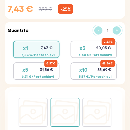
7,43 €
-25%
9,90 €
Quantità
-
+
2,23 €
x1
x3
7,43 €
20,05 €
7,43 €/Portachiavi
6,68 €/Portachiavi
5,57 €
18,56 €
x5
x10
31,56 €
55,69 €
6,31 €/Portachiavi
5,57 €/Portachiavi