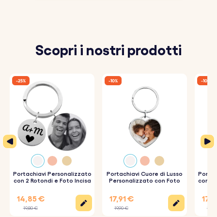
Scopri i nostri prodotti
-25%
-10%
-10%
Portachiavi Personalizzato
Portachiavi Cuore di Lusso
Portac
con 2 Rotondi e Foto Incisa
Personalizzato con Foto
con Ta
Fo
14,85 €
17,91 €
17,0
19,80 €
19,90 €
18,9