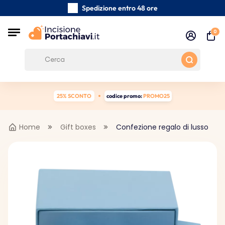
Spedizione entro 48 ore
Realizzati a mano con cura
0
Recensioni dei clienti:
5/5
Spedizione gratuita da 39 €
25% SCONTO
codice promo:
PROMO25
Home
Gift boxes
Confezione regalo di lusso