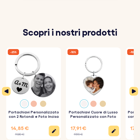
Scopri i nostri prodotti
-25%
-10%
-10%
Portachiavi Personalizzato
Portachiavi Cuore di Lusso
Portac
con 2 Rotondi e Foto Incisa
Personalizzato con Foto
con Ta
Fo
14,85 €
17,91 €
17,0
19,80 €
19,90 €
18,9