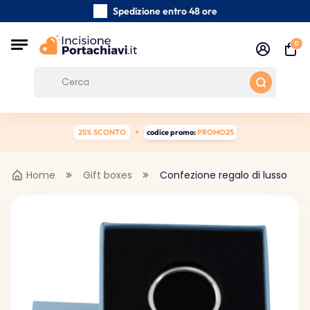
Spedizione entro 48 ore
Realizzati a mano con cura
0
Recensioni dei clienti:
5/5
Spedizione gratuita da 39 €
25% SCONTO
codice promo:
PROMO25
Home
Gift boxes
Confezione regalo di lusso