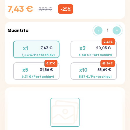
7,43 €
-25%
9,90 €
Quantità
-
+
2,23 €
x1
x3
7,43 €
20,05 €
7,43 €/Portachiavi
6,68 €/Portachiavi
5,57 €
18,56 €
x5
x10
31,56 €
55,69 €
6,31 €/Portachiavi
5,57 €/Portachiavi