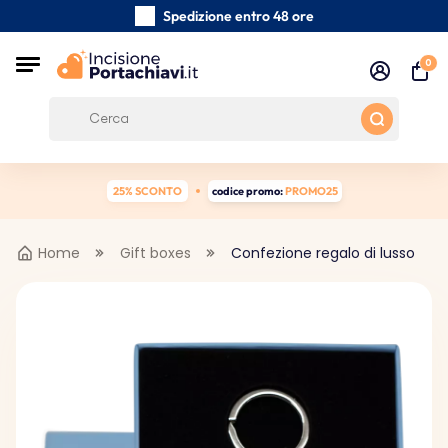
Spedizione entro 48 ore
Realizzati a mano con cura
0
Recensioni dei clienti:
5/5
Spedizione gratuita da 39 €
25% SCONTO
codice promo:
PROMO25
Home
Gift boxes
Confezione regalo di lusso