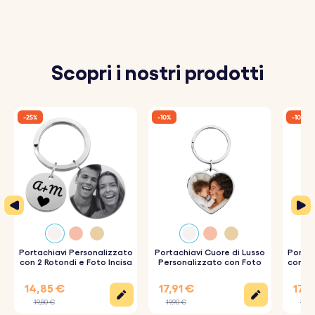
Scopri i nostri prodotti
-25%
-10%
-10%
Portachiavi Personalizzato
Portachiavi Cuore di Lusso
Portac
con 2 Rotondi e Foto Incisa
Personalizzato con Foto
con Ta
Fo
14,85 €
17,91 €
17,0
19,80 €
19,90 €
18,9