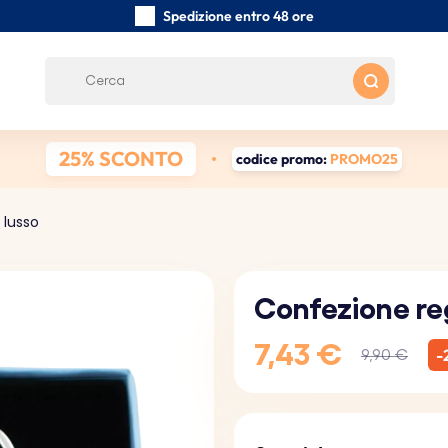
Spedizione entro 48 ore
Realizzati a mano con cura
Recensioni dei clienti:
0/5
Spedizione gratuita da 39 €
25% SCONTO
codice promo:
PROMO25
 lusso
Confezione reg
7,43 €
-
9,90 €