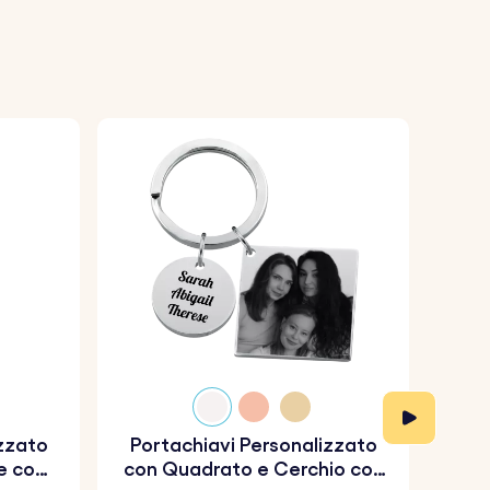
izzato
Portachiavi Personalizzato
Por
e con
con Quadrato e Cerchio con