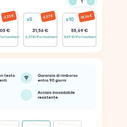
-
+
18,56 €
2,23 €
5,57 €
x5
x10
05 €
31,56 €
55,69 €
Portachiavi
6,31 €/Portachiavi
5,57 €/Portachiavi
on testo
Garanzia di rimborso
enti
entro 90 giorni
Acciaio inossidabile
resistente