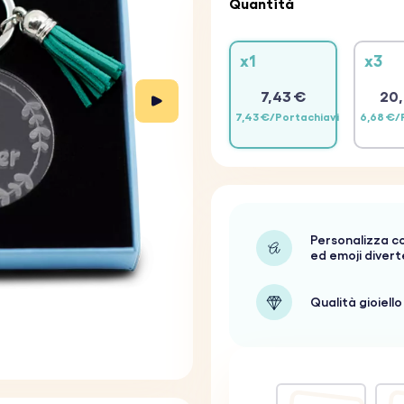
Quantità
x1
x3
7,43 €
20,
7,43 €/Portachiavi
6,68 €/
Personalizza c
ed emoji divert
Qualità gioiello