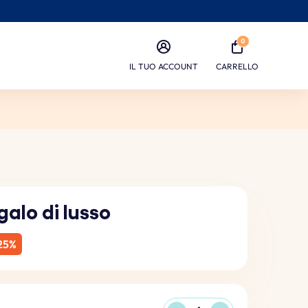
0
IL TUO ACCOUNT
CARRELLO
alo di lusso
25%