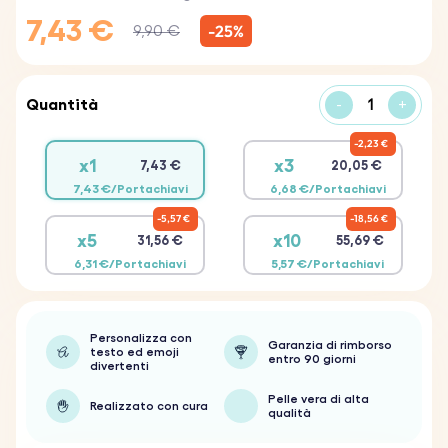
7,43 €
-25%
9,90 €
Quantità
-
+
2,23 €
x1
x3
7,43 €
20,05 €
7,43 €/Portachiavi
6,68 €/Portachiavi
5,57 €
18,56 €
x5
x10
31,56 €
55,69 €
6,31 €/Portachiavi
5,57 €/Portachiavi
Personalizza con
Garanzia di rimborso
testo ed emoji
entro 90 giorni
divertenti
Pelle vera di alta
Realizzato con cura
qualità