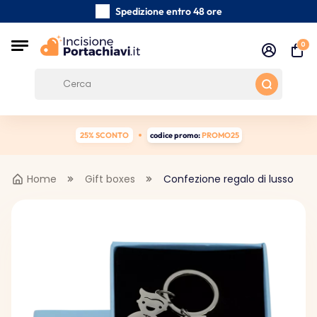
Spedizione entro 48 ore
Realizzati a mano con cura
0
Recensioni dei clienti:
0/5
Spedizione gratuita da 39 €
25% SCONTO
codice promo:
PROMO25
Home
Gift boxes
Confezione regalo di lusso