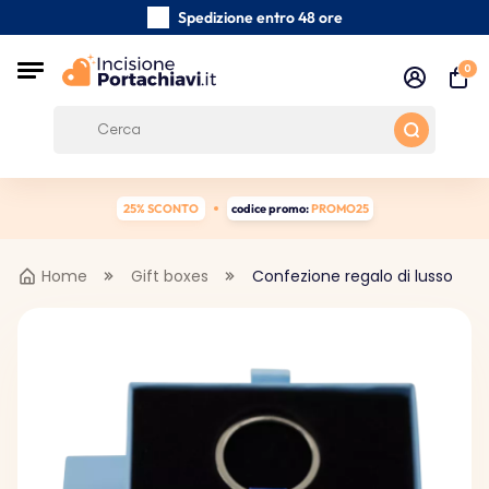
Spedizione entro 48 ore
Realizzati a mano con cura
0
Recensioni dei clienti:
0/5
Spedizione gratuita da 39 €
25% SCONTO
codice promo:
PROMO25
Home
Gift boxes
Confezione regalo di lusso