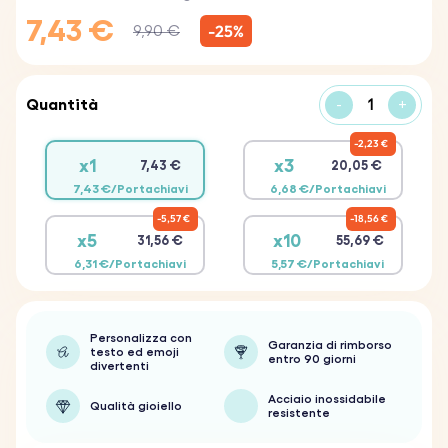
7,43 €
-25%
9,90 €
Quantità
-
+
2,23 €
x1
x3
7,43 €
20,05 €
7,43 €/Portachiavi
6,68 €/Portachiavi
5,57 €
18,56 €
x5
x10
31,56 €
55,69 €
6,31 €/Portachiavi
5,57 €/Portachiavi
Personalizza con
Garanzia di rimborso
testo ed emoji
entro 90 giorni
divertenti
Acciaio inossidabile
Qualità gioiello
resistente