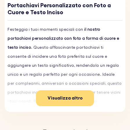
Portachiavi Personalizzato con Foto a
Cuore e Testo Inciso
Festeggia i tuoi momenti speciali con
il nostro
portachiavi personalizzato con foto a forma di cuore e
testo inciso
. Questo affascinante portachiavi ti
consente di incidere una foto preferita sul cuore e
aggiungere un testo significativo, rendendolo un regalo
unico e un regalo perfetto per ogni occasione. Ideale
per compleanni, anniversari o occasioni speciali, questo
portachiavi inciso è un bellissimo modo per tenere vicini
Visualizza altro
i tuoi ricordi. Realizzato in resistente acciaio
inossidabile, garantisce un ricordo duraturo.
Caratteristiche principali: