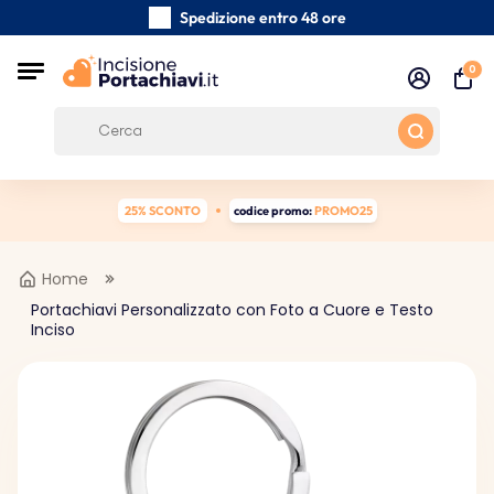
Spedizione entro 48 ore
Realizzati a mano con cura
0
Recensioni dei clienti:
0/5
Spedizione gratuita da 39 €
25% SCONTO
codice promo:
PROMO25
Home
Portachiavi Personalizzato con Foto a Cuore e Testo
Inciso