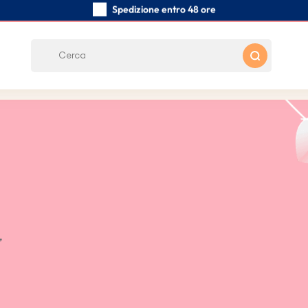
Spedizione entro 48 ore
Realizzati a mano con cura
Recensioni dei clienti:
5/5
Spedizione gratuita da 39 €
,