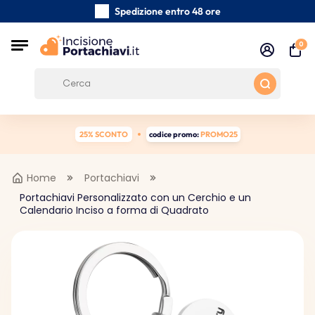
Spedizione entro 48 ore
Realizzati a mano con cura
0
Recensioni dei clienti:
0/5
Spedizione gratuita da 39 €
25% SCONTO
codice promo:
PROMO25
Home
Portachiavi
Portachiavi Personalizzato con un Cerchio e un
Calendario Inciso a forma di Quadrato