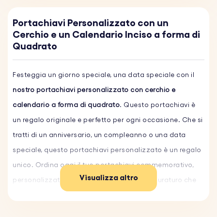
Portachiavi Personalizzato con un
Cerchio e un Calendario Inciso a forma di
Quadrato
Festeggia un giorno speciale, una data speciale con il
nostro portachiavi personalizzato con cerchio e
calendario a forma di quadrato
. Questo portachiavi è
un regalo originale e perfetto per ogni occasione. Che si
tratti di un anniversario, un compleanno o una data
speciale, questo portachiavi personalizzato è un regalo
unico. Ordina oggi il tuo portachiavi commemorativo,
Visualizza altro
personalizzato inciso e regala un ricordo duraturo che
celebra una data speciale.