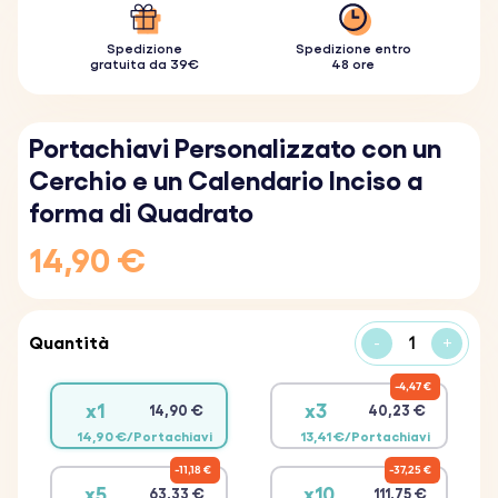
Spedizione
Spedizione entro
gratuita da 39€
48 ore
Portachiavi Personalizzato con un
Cerchio e un Calendario Inciso a
forma di Quadrato
14,90 €
Quantità
-
+
4,47 €
x1
x3
14,90 €
40,23 €
14,90 €/Portachiavi
13,41 €/Portachiavi
11,18 €
37,25 €
x5
x10
63,33 €
111,75 €