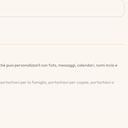
hé puoi personalizzarli con foto, messaggi, calendari, nomi incisi e
ortachiavi per la famiglia, portachiavi per coppie, portachiavi a
fettuare l'ordine. Questo ti assicura di essere completamente