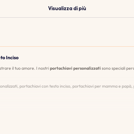
Visualizza di più
to Inciso
rare il tuo amore. I nostri
portachiavi personalizzati
sono speciali perc
nalizzati, portachiavi con testo inciso, portachiavi per mamma e papà, p
nsente di vedere esattamente come apparirà il tuo portachiavi prima di ef