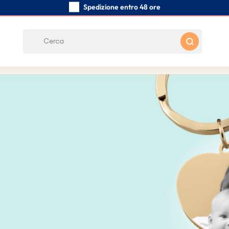
Spedizione entro 48 ore
Realizzati a mano con cura
Recensioni dei clienti:
0/5
Spedizione gratuita da 39 €