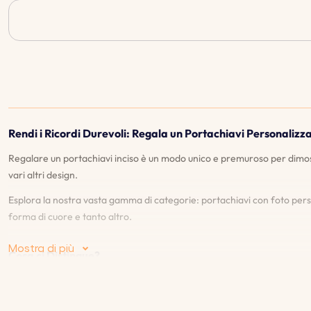
Rendi i Ricordi Durevoli: Regala un Portachiavi Personalizza
Regalare un portachiavi inciso è un modo unico e premuroso per dimost
vari altri design.
Esplora la nostra vasta gamma di categorie: portachiavi con foto perso
forma di cuore e tanto altro.
Mostra di più
Cosa ci Distingue?
♡
Anteprima dal vivo
: La nostra funzione di anteprima dal vivo ti co
soddisfatto del design e dei dettagli.