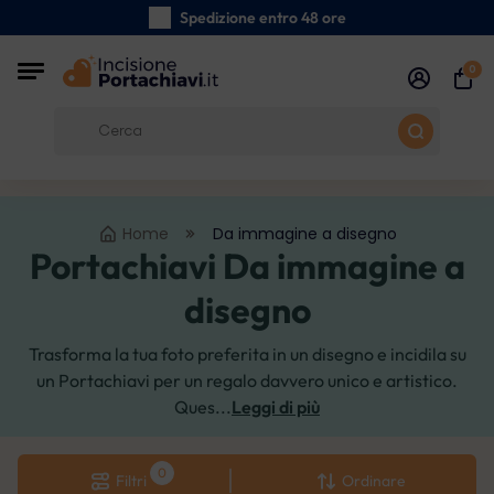
Spedizione entro 48 ore
Realizzati a mano con cura
0
Recensioni dei clienti:
0/5
Spedizione gratuita da 39 €
Home
Da immagine a disegno
Portachiavi Da immagine a
disegno
Trasforma la tua foto preferita in un disegno e incidila su
un Portachiavi per un regalo davvero unico e artistico.
Ques...
Leggi di più
Filtri
Ordinare