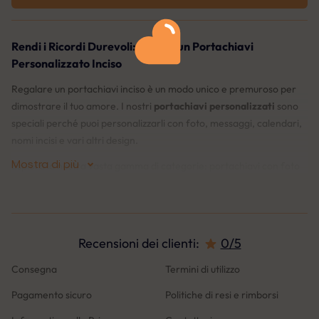
Rendi i Ricordi Durevoli: Regala un Portachiavi
Personalizzato Inciso
Regalare un portachiavi inciso è un modo unico e premuroso per
dimostrare il tuo amore. I nostri
portachiavi personalizzati
sono
speciali perché puoi personalizzarli con foto, messaggi, calendari,
nomi incisi e vari altri design.
Mostra di più
Esplora la nostra vasta gamma di categorie: portachiavi con foto
personalizzati, portachiavi con testo inciso, portachiavi per
mamma e papà, portachiavi per la famiglia, portachiavi per
coppie, portachiavi a forma di cuore e tanto altro.
Recensioni dei clienti
:
0/5
Cosa ci Distingue?
Consegna
Termini di utilizzo
♡
Anteprima dal vivo
: La nostra funzione di anteprima dal vivo ti
Pagamento sicuro
Politiche di resi e rimborsi
consente di vedere esattamente come apparirà il tuo portachiavi
prima di effettuare l'ordine. Questo ti assicura di essere