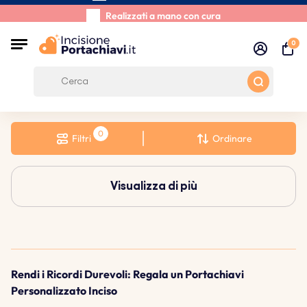
Spedizione entro 48 ore
Realizzati a mano con cura
Recensioni dei clienti:
0/5
0
Spedizione gratuita da 39 €
Filtri
Ordinare
Visualizza di più
Rendi i Ricordi Durevoli: Regala un Portachiavi
Personalizzato Inciso