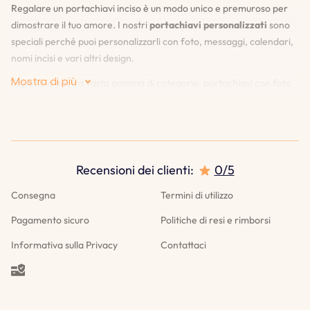
Regalare un portachiavi inciso è un modo unico e premuroso per
dimostrare il tuo amore. I nostri
portachiavi personalizzati
sono
speciali perché puoi personalizzarli con foto, messaggi, calendari,
nomi incisi e vari altri design.
Mostra di più
Esplora la nostra vasta gamma di categorie: portachiavi con foto
personalizzati, portachiavi con testo inciso, portachiavi per
mamma e papà, portachiavi per la famiglia, portachiavi per
coppie, portachiavi a forma di cuore e tanto altro.
Recensioni dei clienti
:
0/5
Cosa ci Distingue?
Consegna
Termini di utilizzo
♡
Anteprima dal vivo
: La nostra funzione di anteprima dal vivo ti
consente di vedere esattamente come apparirà il tuo portachiavi
Pagamento sicuro
Politiche di resi e rimborsi
prima di effettuare l'ordine. Questo ti assicura di essere
Informativa sulla Privacy
Contattaci
completamente soddisfatto del design e dei dettagli.
♡
Garanzia di incisione a vita
: Offriamo una garanzia a vita sulle
nostre incisioni. Se dovessero sbiadirsi o danneggiarsi,
reincideremo il tuo portachiavi gratuitamente.