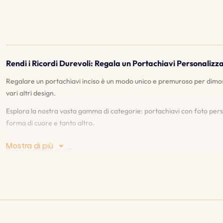
Rendi i Ricordi Durevoli: Regala un Portachiavi Personalizza
Regalare un portachiavi inciso è un modo unico e premuroso per dimost
vari altri design.
Esplora la nostra vasta gamma di categorie: portachiavi con foto perso
Utilizziamo i cookie
forma di cuore e tanto altro.
Mostra di più
Questo sito web utilizza cookie propri e di terze parti per
Cosa ci Distingue?
migliorare i nostri servizi e mostrarti pubblicità relativa
alle tue preferenze analizzando le tue abitudinidi
♡
Anteprima dal vivo
: La nostra funzione di anteprima dal vivo ti co
navigazione. Per dare il tuo consenso al suo utilizzo,
soddisfatto del design e dei dettagli.
premi il pulsante Accetta.
Piú info
♡
Garanzia di incisione a vita
: Offriamo una garanzia a vita sulle nost
Personalizzare
Rifiuta
♡
Ampia gamma di stili e caratteristiche
: Scopri la nostra vasta selezi
Accetto