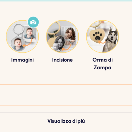
Immagini
Incisione
Orma di
Zampa
Visualizza di più