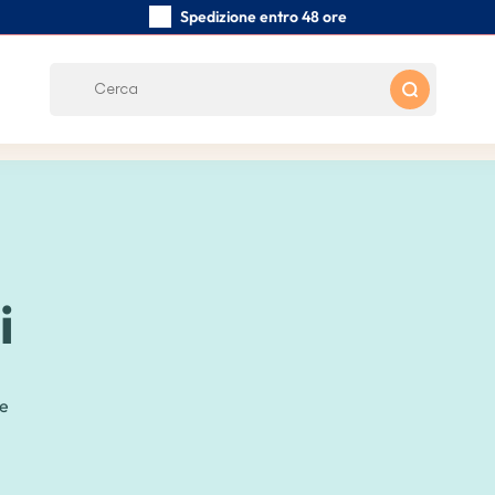
Spedizione entro 48 ore
Realizzati a mano con cura
Recensioni dei clienti:
0/5
Spedizione gratuita da 39 €
i
le