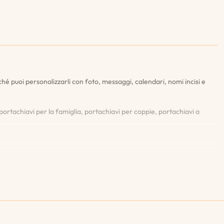
hé puoi personalizzarli con foto, messaggi, calendari, nomi incisi e
ortachiavi per la famiglia, portachiavi per coppie, portachiavi a
fettuare l'ordine. Questo ti assicura di essere completamente
ortachiavi gratuitamente.
portachiavi con foto, portachiavi con segno zodiacale, portachiavi con il