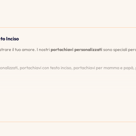
to Inciso
rare il tuo amore. I nostri
portachiavi personalizzati
sono speciali perc
nalizzati, portachiavi con testo inciso, portachiavi per mamma e papà, p
nsente di vedere esattamente come apparirà il tuo portachiavi prima di ef
re incisioni. Se dovessero sbiadirsi o danneggiarsi, reincideremo il tuo p
one di stili e materiali ed esplora le nostre caratteristiche uniche. Crea 