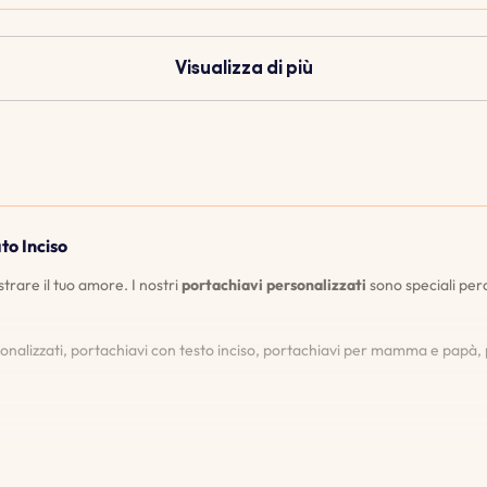
Visualizza di più
to Inciso
rare il tuo amore. I nostri
portachiavi personalizzati
sono speciali perc
nalizzati, portachiavi con testo inciso, portachiavi per mamma e papà, p
nsente di vedere esattamente come apparirà il tuo portachiavi prima di ef