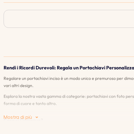
Rendi i Ricordi Durevoli: Regala un Portachiavi Personalizza
Regalare un portachiavi inciso è un modo unico e premuroso per dimost
vari altri design.
Esplora la nostra vasta gamma di categorie: portachiavi con foto perso
forma di cuore e tanto altro.
Mostra di più
Cosa ci Distingue?
♡
Anteprima dal vivo
: La nostra funzione di anteprima dal vivo ti co