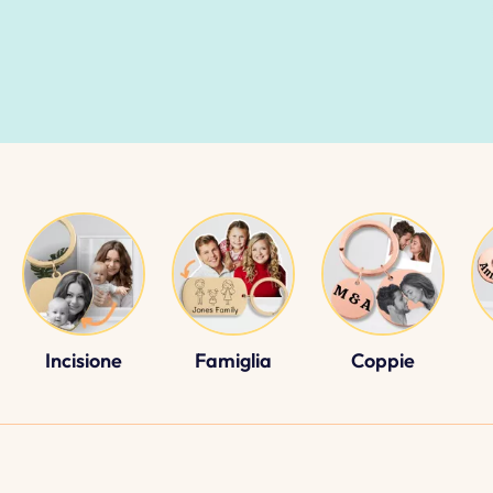
Incisione
Famiglia
Coppie