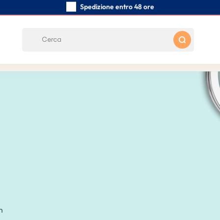
Spedizione entro 48 ore
Realizzati a mano con cura
Recensioni dei clienti:
0/5
Spedizione gratuita da 39 €
n