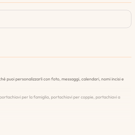
hé puoi personalizzarli con foto, messaggi, calendari, nomi incisi e
ortachiavi per la famiglia, portachiavi per coppie, portachiavi a
fettuare l'ordine. Questo ti assicura di essere completamente